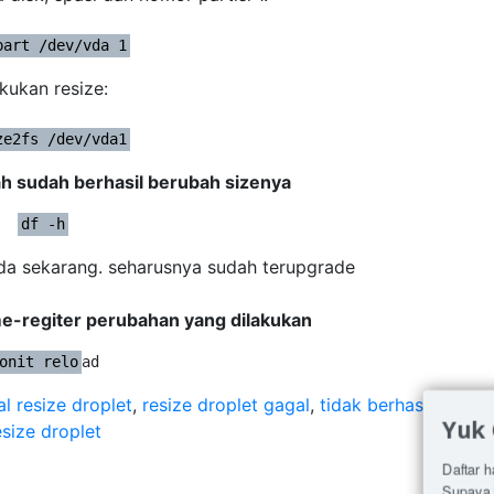
part /dev/vda 1
kukan resize:
ze2fs /dev/vda1
ah sudah berhasil berubah sizenya
df -h
da sekarang. seharusnya sudah terupgrade
me-regiter perubahan yang dilakukan
onit relo
ad
l resize droplet
,
resize droplet gagal
,
tidak berhasil
Yuk
esize droplet
Daftar h
Supaya 