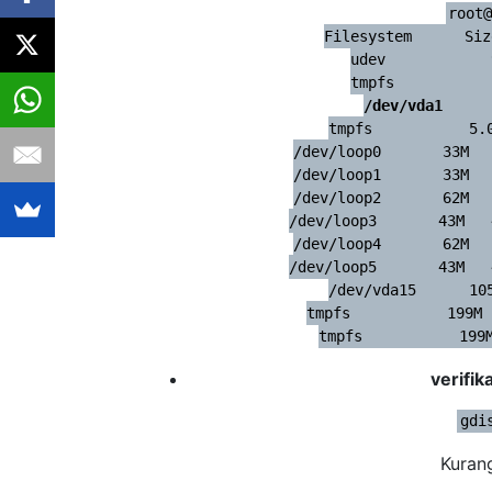
root@
Filesystem      Siz
udev            
/dev/vda1     
tmpfs           5.0
/dev/loop0       33M   
/dev/loop1       33M   
/dev/loop2       62M   
/dev/loop3       43M   
/dev/loop4       62M   
/dev/loop5       43M   
/dev/vda15      105
tmpfs           199M 
tmpfs           199
verifik
gdi
Kurang