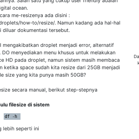
nannya. Salah satu yang cukup user friendly adalah
igital ocean.
cara me-resizenya ada disini :
droplets/how-to/resize/. Namun kadang ada hal-hal
i diluar dokumentasi tersebut.
 mengakibatkan droplet menjadi error, alternatif
. DO menyediakan menu khusus untuk melakukan
Da
pace HD pada droplet, namun sistem masih membaca
n ketika space sudah kita resize dari 25GB menjadi
e size yang kita punya masih 50GB?
esize secara manual, berikut step-stepnya
ulu filesize di sistem
df -h 
 lebih seperti ini