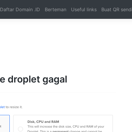
Daftar Domain .ID
Berteman
Useful links
Buat QR sendi
e droplet gagal