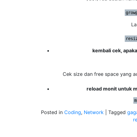
grow
La
resi
kembali cek, apak
Cek size dan free space yang a
reload monit untuk 
m
Posted in
Coding
,
Network
|
Tagged
gaga
r