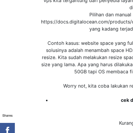
vps kita tergantung dari penyedia laya
d
Pilihan dan manual 
https://docs.digitalocean.com/products/
yang kadang terjad
Contoh kasus: website space yang full
solusinya adalah menambah space HD
resize. Kita sudah melakukan resize s
size yang lama. Apa yang harus dilakuka
50GB tapi OS membaca fil
Worry not, kita coba lakukan r
cek d
Shares
Kurang