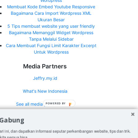
Wordpress
Membuat Kode Embed Youtube Responsive
Bagaimana Cara Import Wordpress XML
Ukuran Besar
5 Tips membuat website yang user friendly
Bagaimana Memanggil Widget Wordpress
Tanpa Melalui Sidebar
Cara Membuat Fungsi Limit Karakter Excerpt
Untuk Wordpress
Media Partners
Jeffry.my.id
What's New Indonesia
See all media partners here>
POWERED BY
 Gabung
ari ini, dan dapatkan informasi seputar perkembangan website, tips dan trik.
kita semua bisa.