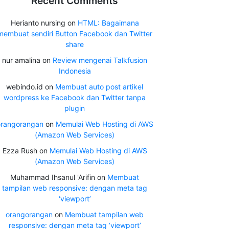
Recent Comments
Herianto nursing
on
HTML: Bagaimana
membuat sendiri Button Facebook dan Twitter
share
nur amalina
on
Review mengenai Talkfusion
Indonesia
webindo.id
on
Membuat auto post artikel
wordpress ke Facebook dan Twitter tanpa
plugin
orangorangan
on
Memulai Web Hosting di AWS
(Amazon Web Services)
Ezza Rush
on
Memulai Web Hosting di AWS
(Amazon Web Services)
Muhammad Ihsanul 'Arifin
on
Membuat
tampilan web responsive: dengan meta tag
‘viewport’
orangorangan
on
Membuat tampilan web
responsive: dengan meta tag ‘viewport’