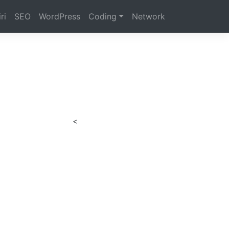
ri
SEO
WordPress
Coding
Network
<