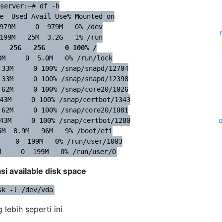
server:~# df -h

e  Used Avail Use% Mounted on

979M     0  979M   0% /dev

   25G   25G     0 100% /
M     0  5.0M   0% /run/lock

33M     0 100% /snap/snapd/12704

33M     0 100% /snap/snapd/12398

62M     0 100% /snap/core20/1026

43M     0 100% /snap/certbot/1343

62M     0 100% /snap/core20/1081

43M     0 100% /snap/certbot/1280

M  8.9M   96M   9% /boot/efi

    0  199M   0% /run/user/1003

M     0  199M   0% /run/user/0
asi available disk space
sk -l /dev/vda
 lebih seperti ini