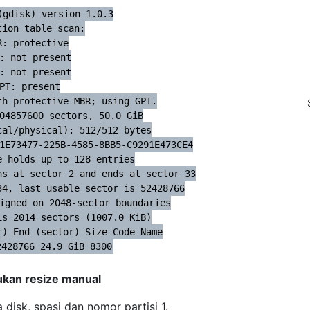
(gdisk) version 1.0.3

tion table scan:

R: protective

: not present

: not present

PT: present

h protective MBR; using GPT.

04857600 sectors, 50.0 GiB

al/physical): 512/512 bytes

1E73477-225B-4585-8BB5-C9291E473CE4

 holds up to 128 entries

s at sector 2 and ends at sector 33

4, last usable sector is 52428766

igned on 2048-sector boundaries

s 2014 sectors (1007.0 KiB)

) End (sector) Size Code Name

2428766 24.9 GiB 8300
ukan resize manual
disk, spasi dan nomor partisi 1.