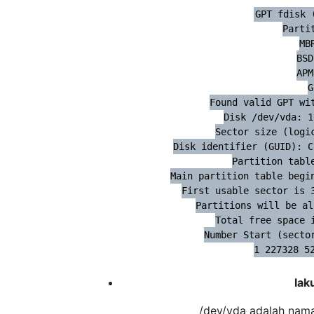
GPT fdisk 
Parti
MB
BSD
APM
G
Found valid GPT wit
Disk /dev/vda: 1
Sector size (logic
Disk identifier (GUID): C
Partition table
Main partition table begin
First usable sector is 3
Partitions will be al
Total free space i
Number Start (sector
1 227328 5
lak
/dev/vda adalah nama 