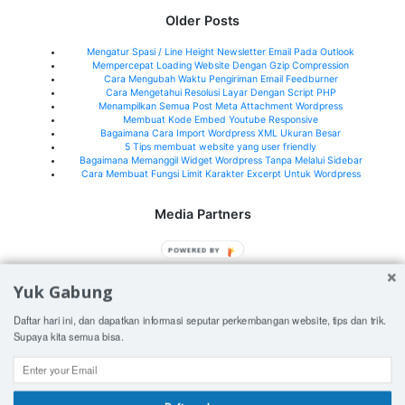
Older Posts
Mengatur Spasi / Line Height Newsletter Email Pada Outlook
Mempercepat Loading Website Dengan Gzip Compression
Cara Mengubah Waktu Pengiriman Email Feedburner
Cara Mengetahui Resolusi Layar Dengan Script PHP
Menampilkan Semua Post Meta Attachment Wordpress
Membuat Kode Embed Youtube Responsive
Bagaimana Cara Import Wordpress XML Ukuran Besar
5 Tips membuat website yang user friendly
Bagaimana Memanggil Widget Wordpress Tanpa Melalui Sidebar
Cara Membuat Fungsi Limit Karakter Excerpt Untuk Wordpress
Media Partners
Jeffry.my.id
POWERED BY
What's New Indonesia
Yuk Gabung
See all media partners here>
Daftar hari ini, dan dapatkan informasi seputar perkembangan website, tips dan trik.
Supaya kita semua bisa.
© 2026
Orangorangan.com