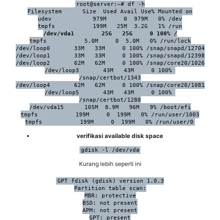
root@server:~# df -h

Filesystem      Size  Used Avail Use% Mounted on

udev            979M     0  979M   0% /dev

/dev/vda1        25G   25G     0 100% /
tmpfs           5.0M     0  5.0M   0% /run/lock

/dev/loop0       33M   33M     0 100% /snap/snapd/12704

/dev/loop1       33M   33M     0 100% /snap/snapd/12398

/dev/loop2       62M   62M     0 100% /snap/core20/1026

/dev/loop3       43M   43M     0 100% 
/snap/certbot/1343

/dev/loop4       62M   62M     0 100% /snap/core20/1081

/dev/loop5       43M   43M     0 100% 
/snap/certbot/1280

/dev/vda15      105M  8.9M   96M   9% /boot/efi

tmpfs           199M     0  199M   0% /run/user/1003

tmpfs           199M     0  199M   0% /run/user/0
verifikasi available disk space
gdisk -l /dev/vda
Kurang lebih seperti ini
GPT fdisk (gdisk) version 1.0.3

Partition table scan:

MBR: protective

BSD: not present

APM: not present

GPT: present
