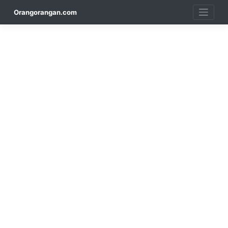
Skip
Orangorangan.com
to
content