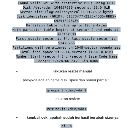
Found valid GPT with protective MBR; using GPT.

Disk /dev/vda: 104857600 sectors, 50.0 GiB

Sector size (logical/physical): 512/512 bytes

Disk identifier (GUID): C1E73477-225B-4585-8BB5-
C9291E473CE4

Partition table holds up to 128 entries

Main partition table begins at sector 2 and ends at 
sector 33

First usable sector is 34, last usable sector is 
52428766

Partitions will be aligned on 2048-sector boundaries

Total free space is 2014 sectors (1007.0 KiB)

Number Start (sector) End (sector) Size Code Name

1 227328 52428766 24.9 GiB 8300
lakukan resize manual
/dev/vda adalah nama disk, spasi dan nomor partisi 1.
growpart /dev/vda 1
Lakukan resize:
resize2fs /dev/vda1
kembali cek, apakah sudah berhasil berubah sizenya
df -h