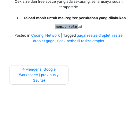
Cek size dan free space yang ada sekarang. seharusnya sudah
terupgrade
reload monit untuk me-regiter perubahan yang dilakukan
monit relo
ad
Posted in
Coding
,
Network
|
Tagged
gagal resize droplet
,
resize
droplet gagal
,
tidak berhasil resize droplet
Post
Mengenal Google
Workspace ( previously
navigation
Gsuite)