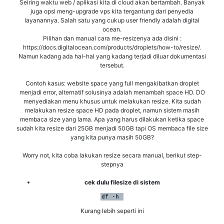
Seiring waktu web / aplikasi kita di cloud akan bertambah. Banyak
juga opsi meng-upgrade vps kita tergantung dari penyedia
layanannya. Salah satu yang cukup user friendly adalah digital
ocean.
Pilihan dan manual cara me-resizenya ada disini :
https://docs.digitalocean.com/products/droplets/how-to/resize/.
Namun kadang ada hal-hal yang kadang terjadi diluar dokumentasi
tersebut.
Contoh kasus: website space yang full mengakibatkan droplet
menjadi error, alternatif solusinya adalah menambah space HD. DO
menyediakan menu khusus untuk melakukan resize. Kita sudah
melakukan resize space HD pada droplet, namun sistem masih
membaca size yang lama. Apa yang harus dilakukan ketika space
sudah kita resize dari 25GB menjadi 50GB tapi OS membaca file size
yang kita punya masih 50GB?
Worry not, kita coba lakukan resize secara manual, berikut step-
stepnya
cek dulu filesize di sistem
df -h 
Kurang lebih seperti ini