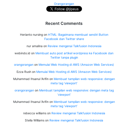
Orangorangan
Recent Comments
Herianto nursing
on
HTML: Bagaimana membuat sendiri Button
Facebook dan Twitter share
nur amalina
on
Review mengenai Talkfusion Indonesia
webindo.id
on
Membuat auto post artikel wordpress ke Facebook dan
Twitter tanpa plugin
orangorangan
on
Memulai Web Hosting di AWS (Amazon Web Services)
Ezza Rush
on
Memulai Web Hosting di AWS (Amazon Web Services)
Muhammad Ihsanul 'Arifin
on
Membuat tampilan web responsive: dengan
meta tag ‘viewport’
orangorangan
on
Membuat tampilan web responsive: dengan meta tag
‘viewport’
Muhammad Ihsanul 'Arifin
on
Membuat tampilan web responsive: dengan
meta tag ‘viewport’
rebecca williams
on
Review mengenai Talkfusion Indonesia
Stella Williams
on
Review mengenai Talkfusion Indonesia