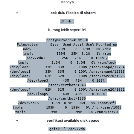
stepnya
cek dulu filesize di sistem
df -h 
Kurang lebih seperti ini
root@server:~# df -h

Filesystem      Size  Used Avail Use% Mounted on

udev            979M     0  979M   0% /dev

/dev/vda1        25G   25G     0 100% /
tmpfs           5.0M     0  5.0M   0% /run/lock

/dev/loop0       33M   33M     0 100% /snap/snapd/12704

/dev/loop1       33M   33M     0 100% /snap/snapd/12398

/dev/loop2       62M   62M     0 100% /snap/core20/1026

/dev/loop3       43M   43M     0 100% 
/snap/certbot/1343

/dev/loop4       62M   62M     0 100% /snap/core20/1081

/dev/loop5       43M   43M     0 100% 
/snap/certbot/1280

/dev/vda15      105M  8.9M   96M   9% /boot/efi

tmpfs           199M     0  199M   0% /run/user/1003

tmpfs           199M     0  199M   0% /run/user/0
verifikasi available disk space
gdisk -l /dev/vda