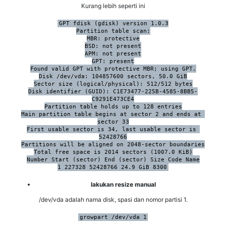
Kurang lebih seperti ini
GPT fdisk (gdisk) version 1.0.3

Partition table scan:

MBR: protective

BSD: not present

APM: not present

GPT: present

Found valid GPT with protective MBR; using GPT.

Disk /dev/vda: 104857600 sectors, 50.0 GiB

Sector size (logical/physical): 512/512 bytes

Disk identifier (GUID): C1E73477-225B-4585-8BB5-
C9291E473CE4

Partition table holds up to 128 entries

Main partition table begins at sector 2 and ends at 
sector 33

First usable sector is 34, last usable sector is 
52428766

Partitions will be aligned on 2048-sector boundaries

Total free space is 2014 sectors (1007.0 KiB)

Number Start (sector) End (sector) Size Code Name

1 227328 52428766 24.9 GiB 8300
lakukan resize manual
/dev/vda adalah nama disk, spasi dan nomor partisi 1.
growpart /dev/vda 1