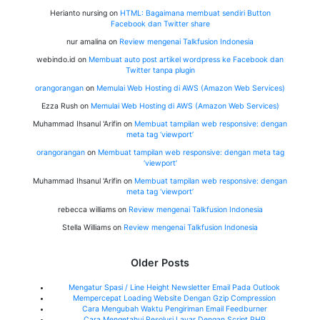
Herianto nursing
on
HTML: Bagaimana membuat sendiri Button
Facebook dan Twitter share
nur amalina
on
Review mengenai Talkfusion Indonesia
webindo.id
on
Membuat auto post artikel wordpress ke Facebook dan
Twitter tanpa plugin
orangorangan
on
Memulai Web Hosting di AWS (Amazon Web Services)
Ezza Rush
on
Memulai Web Hosting di AWS (Amazon Web Services)
Muhammad Ihsanul 'Arifin
on
Membuat tampilan web responsive: dengan
meta tag ‘viewport’
orangorangan
on
Membuat tampilan web responsive: dengan meta tag
‘viewport’
Muhammad Ihsanul 'Arifin
on
Membuat tampilan web responsive: dengan
meta tag ‘viewport’
rebecca williams
on
Review mengenai Talkfusion Indonesia
Stella Williams
on
Review mengenai Talkfusion Indonesia
Older Posts
Mengatur Spasi / Line Height Newsletter Email Pada Outlook
Mempercepat Loading Website Dengan Gzip Compression
Cara Mengubah Waktu Pengiriman Email Feedburner
Cara Mengetahui Resolusi Layar Dengan Script PHP