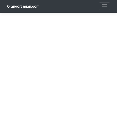
Skip
Orangorangan.com
to
content