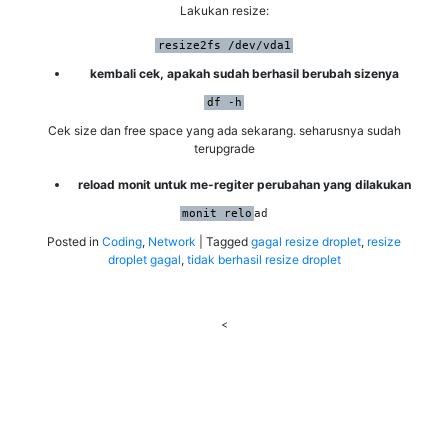
Lakukan resize:
resize2fs /dev/vda1
kembali cek, apakah sudah berhasil berubah sizenya
df -h
Cek size dan free space yang ada sekarang. seharusnya sudah
terupgrade
reload monit untuk me-regiter perubahan yang dilakukan
monit relo
ad
Posted in
Coding
,
Network
|
Tagged
gagal resize droplet
,
resize
droplet gagal
,
tidak berhasil resize droplet
<