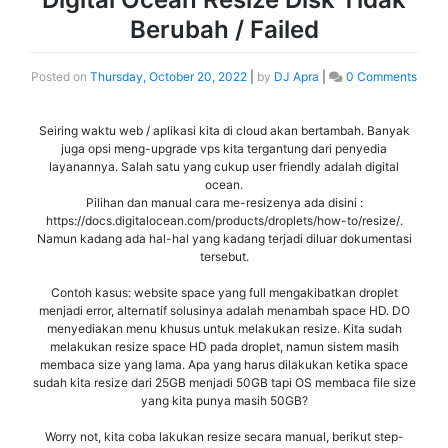
Berubah / Failed
Posted on
Thursday, October 20, 2022
|
by
DJ Apra
|
0 Comments
Seiring waktu web / aplikasi kita di cloud akan bertambah. Banyak
juga opsi meng-upgrade vps kita tergantung dari penyedia
layanannya. Salah satu yang cukup user friendly adalah digital
ocean.
Pilihan dan manual cara me-resizenya ada disini :
https://docs.digitalocean.com/products/droplets/how-to/resize/.
Namun kadang ada hal-hal yang kadang terjadi diluar dokumentasi
tersebut.
Contoh kasus: website space yang full mengakibatkan droplet
menjadi error, alternatif solusinya adalah menambah space HD. DO
menyediakan menu khusus untuk melakukan resize. Kita sudah
melakukan resize space HD pada droplet, namun sistem masih
membaca size yang lama. Apa yang harus dilakukan ketika space
sudah kita resize dari 25GB menjadi 50GB tapi OS membaca file size
yang kita punya masih 50GB?
Worry not, kita coba lakukan resize secara manual, berikut step-