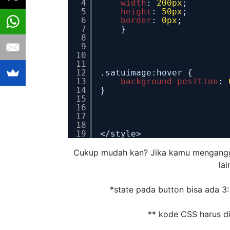
4
width
: 
200px
;
5
height
: 
50px
;
6
border
: 
0px
;
7
}
8
9
10
11
12
.satuimage:hover {
13
background-position
: 
14
}
15
16
17
18
19
</style>
Cukup mudah kan? Jika kamu menganggap
la
*state pada button bisa ada 3: 
** kode CSS harus di