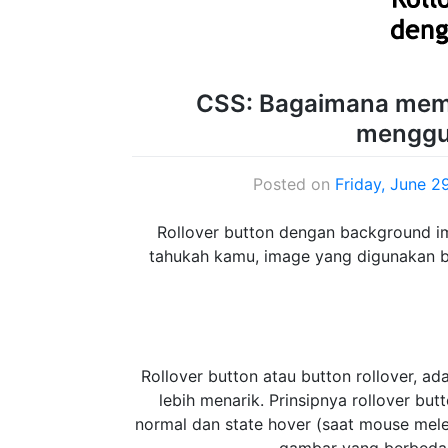
CSS: Bagaimana memb
menggu
Posted on
Friday, June 2
Rollover button dengan background im
tahukah kamu, image yang digunakan bi
Rollover button atau button rollover, a
lebih menarik. Prinsipnya rollover butt
normal dan state hover (saat mouse mel
gambar yang berbeda u