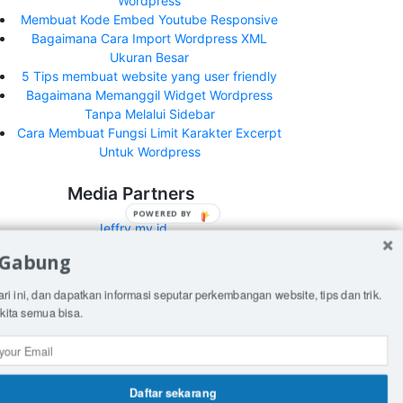
Wordpress
Membuat Kode Embed Youtube Responsive
Bagaimana Cara Import Wordpress XML
Ukuran Besar
5 Tips membuat website yang user friendly
Bagaimana Memanggil Widget Wordpress
Tanpa Melalui Sidebar
Cara Membuat Fungsi Limit Karakter Excerpt
Untuk Wordpress
Media Partners
POWERED BY
Jeffry.my.id
 Gabung
What's New Indonesia
ari ini, dan dapatkan informasi seputar perkembangan website, tips dan trik.
See all media partners here>
kita semua bisa.
Daftar sekarang