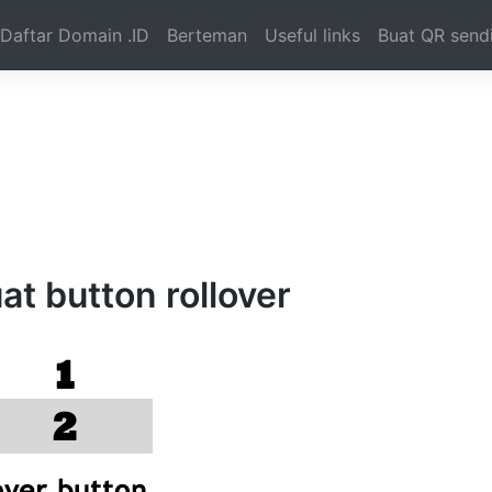
Daftar Domain .ID
Berteman
Useful links
Buat QR sendi
t button rollover