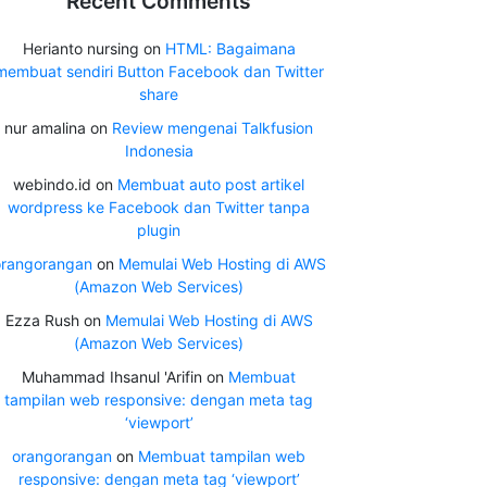
Recent Comments
Herianto nursing
on
HTML: Bagaimana
membuat sendiri Button Facebook dan Twitter
share
nur amalina
on
Review mengenai Talkfusion
Indonesia
webindo.id
on
Membuat auto post artikel
wordpress ke Facebook dan Twitter tanpa
plugin
orangorangan
on
Memulai Web Hosting di AWS
(Amazon Web Services)
Ezza Rush
on
Memulai Web Hosting di AWS
(Amazon Web Services)
Muhammad Ihsanul 'Arifin
on
Membuat
tampilan web responsive: dengan meta tag
‘viewport’
orangorangan
on
Membuat tampilan web
responsive: dengan meta tag ‘viewport’