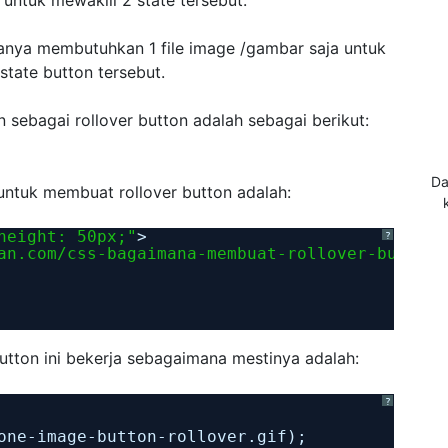
anya membutuhkan 1 file image /gambar saja untuk
state button tersebut.
sebagai rollover button adalah sebagai berikut:
Da
ntuk membuat rollover button adalah:
height: 50px;"
>
?
an.com/css-bagaimana-membuat-rollover-button-
tton ini bekerja sebagaimana mestinya adalah:
?
one-image-button-rollover.gif);    