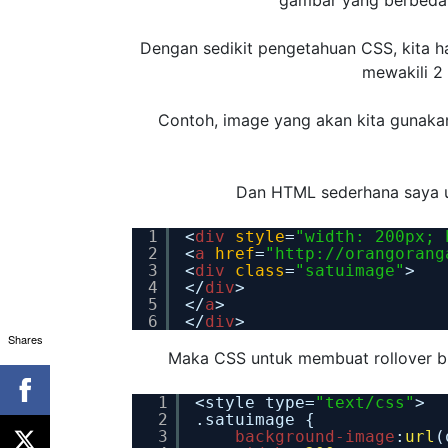
Dengan sedikit pengetahuan CSS, kita h
mewakili 2 
Contoh, image yang akan kita gunakan 
Dan HTML sederhana saya u
1
<
div
style
=
"width: 200px; 
2
<
a
href
=
"http://orangorang
3
<
div
class
=
"satuimage"
>
4
</
div
>
5
</
a
>
6
</
div
>
Shares
Maka CSS untuk membuat rollover bu
1
<style type=
"text/css"
>
2
.satuimage {
3
background-image
:
url
(