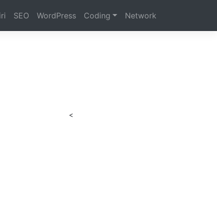
ri
SEO
WordPress
Coding
Network
<