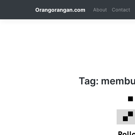
Skip
Orangorangan.com
About
Contact
to
content
Tag:
membua