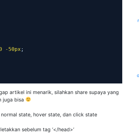
0
-50px
;
 artikel ini menarik, silahkan share supaya yang
in juga bisa
normal state, hover state, dan click state
letakkan sebelum tag ‘</head>’