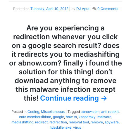
Posted on
Tuesday, April 10, 2012
|
by
DJ Apra
|
0 Comments
Are you experiencing a
redirection whenever you click
on a google search result? does
it redirects you to mediashifting
or abnow.com? finally i found the
solution for this thing! don’t
download anything to remove
this malware infection except
this!
Continue reading
→
Posted in
Coding
,
Miscellaneous
|
Tagged
abnow.com
,
anti rootkit
,
cara membersihkan
,
google
,
how to
,
kaspersky
,
malware
,
mediashifting
,
redirect
,
redirection
,
removal tool
,
remove
,
spyware
,
tdsskiller.exe
,
virus