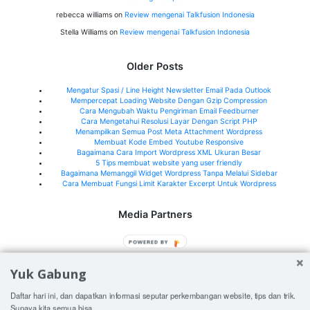
rebecca williams
on
Review mengenai Talkfusion Indonesia
Stella Williams
on
Review mengenai Talkfusion Indonesia
Older Posts
Mengatur Spasi / Line Height Newsletter Email Pada Outlook
Mempercepat Loading Website Dengan Gzip Compression
Cara Mengubah Waktu Pengiriman Email Feedburner
Cara Mengetahui Resolusi Layar Dengan Script PHP
Menampilkan Semua Post Meta Attachment Wordpress
Membuat Kode Embed Youtube Responsive
Bagaimana Cara Import Wordpress XML Ukuran Besar
5 Tips membuat website yang user friendly
Bagaimana Memanggil Widget Wordpress Tanpa Melalui Sidebar
Cara Membuat Fungsi Limit Karakter Excerpt Untuk Wordpress
Media Partners
Jeffry.my.id
POWERED BY
What's New Indonesia
Yuk Gabung
See all media partners here>
Daftar hari ini, dan dapatkan informasi seputar perkembangan website, tips dan trik.
Supaya kita semua bisa.