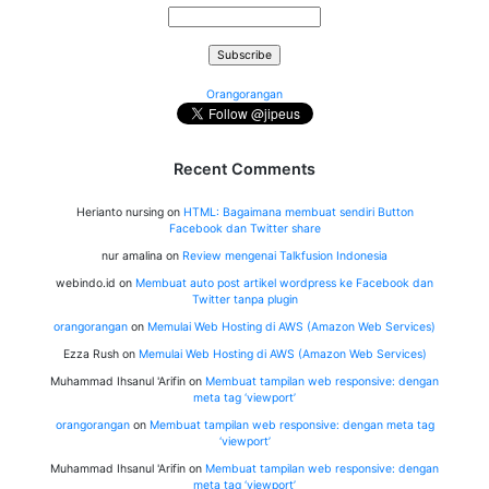
Orangorangan
Recent Comments
Herianto nursing
on
HTML: Bagaimana membuat sendiri Button
Facebook dan Twitter share
nur amalina
on
Review mengenai Talkfusion Indonesia
webindo.id
on
Membuat auto post artikel wordpress ke Facebook dan
Twitter tanpa plugin
orangorangan
on
Memulai Web Hosting di AWS (Amazon Web Services)
Ezza Rush
on
Memulai Web Hosting di AWS (Amazon Web Services)
Muhammad Ihsanul 'Arifin
on
Membuat tampilan web responsive: dengan
meta tag ‘viewport’
orangorangan
on
Membuat tampilan web responsive: dengan meta tag
‘viewport’
Muhammad Ihsanul 'Arifin
on
Membuat tampilan web responsive: dengan
meta tag ‘viewport’