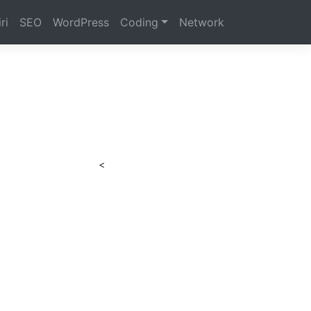
ri
SEO
WordPress
Coding
Network
<