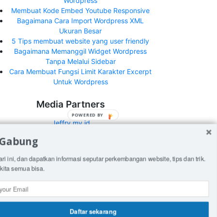
Wordpress
Membuat Kode Embed Youtube Responsive
Bagaimana Cara Import Wordpress XML
Ukuran Besar
5 Tips membuat website yang user friendly
Bagaimana Memanggil Widget Wordpress
Tanpa Melalui Sidebar
Cara Membuat Fungsi Limit Karakter Excerpt
Untuk Wordpress
Media Partners
POWERED BY
Jeffry.my.id
 Gabung
What's New Indonesia
ari ini, dan dapatkan informasi seputar perkembangan website, tips dan trik.
See all media partners here>
kita semua bisa.
Daftar sekarang