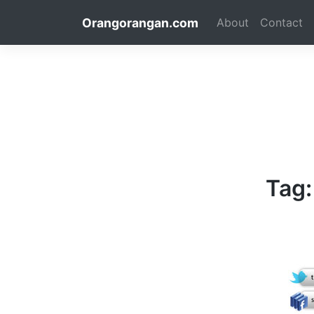
Skip
Orangorangan.com
About
Contact
to
content
Tag