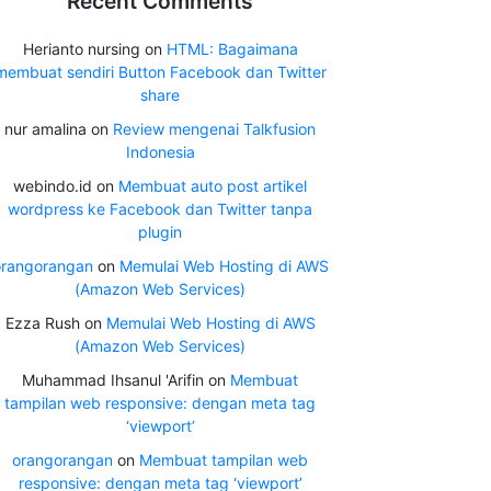
Recent Comments
Herianto nursing
on
HTML: Bagaimana
membuat sendiri Button Facebook dan Twitter
share
nur amalina
on
Review mengenai Talkfusion
Indonesia
webindo.id
on
Membuat auto post artikel
wordpress ke Facebook dan Twitter tanpa
plugin
orangorangan
on
Memulai Web Hosting di AWS
(Amazon Web Services)
Ezza Rush
on
Memulai Web Hosting di AWS
(Amazon Web Services)
Muhammad Ihsanul 'Arifin
on
Membuat
tampilan web responsive: dengan meta tag
‘viewport’
orangorangan
on
Membuat tampilan web
responsive: dengan meta tag ‘viewport’