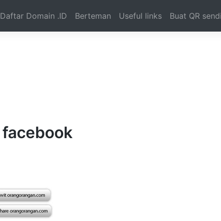
Daftar Domain .ID
Berteman
Useful links
Buat QR sendi
:
facebook