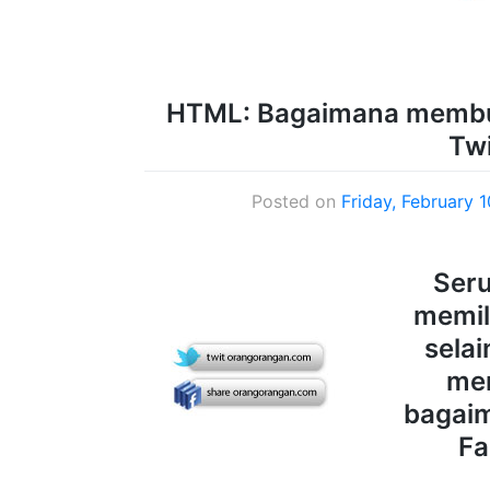
HTML: Bagaimana membua
Twi
Posted on
Friday, February 
Seru
memil
selai
mem
bagaim
Fa