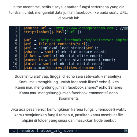
In the meantime, berikut saya jabarkan fungsi sederhana yang dia
tuliskan, untuk mengambil data jumlah facebook like pada suatu URL,
dibawah ini:
1
$source_url
= 
"http://www.orangorangan.com"
; //ganti 
?
2
stripslashes
(
$_POST
[
'url'
])
3
4
$url
= 
"http://api.facebook.com/restserver.php?method
5
$xml
= 
file_get_contents
(
$url
);
6
$xml
= simplexml_load_string(
$xml
);
7
$shares
= 
$xml
->link_stat->share_count;
8
$likes
= 
$xml
->link_stat->like_count;
9
$comments
= 
$xml
->link_stat->comment_count;
10
$total
= 
$xml
->link_stat->total_count;
11
$max
= max(
$shares
,
$likes
,
$comments
);
Sudah? itu aja? yap, tinggal di echo saja satu-satu variabelnya.
Kamu mau menghitung jumlah facebook likes? echo $likes
Kamu mau menghitung jumlah facebook shares? echo $shares
Kamu mau menghitung jumlah facebook comments? echo
$comments
Jika ada pesan error, kemungkinan karena fungsi urlencode() waktu
kamu menjalankan fungsi tersebut, pastikan kamu membuat file
php.ini di folder yang smaa dan masukkan kode berikut
1
enable ( allow_url_fopen )
?