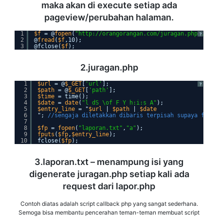
maka akan di execute setiap ada
pageview/perubahan halaman.
1
$f
= @
fopen
(
"http://orangorangan.com/juragan.php?url=$
?
2
@
fread
(
$f
,10);
3
@fclose(
$f
);
2.juragan.php
1
$url
= @
$_GET
[
'url'
];
?
2
$path
= @
$_GET
[
'path'
];
3
$time
= time();
4
$date
= 
date
(
"l dS \of F Y h:i:s A"
);
5
$entry_line
= "
$url
| 
$path
| 
$date
6
"; 
//sengaja diletakkan dibaris terpisah supaya file 
7
8
$fp
= 
fopen
(
"laporan.txt"
,
"a"
);
9
fputs
(
$fp
,
$entry_line
);
10
fclose(
$fp
);
3.laporan.txt – menampung isi yang
digenerate juragan.php setiap kali ada
request dari lapor.php
Contoh diatas adalah script callback php yang sangat sederhana.
Semoga bisa membantu pencerahan teman-teman membuat script