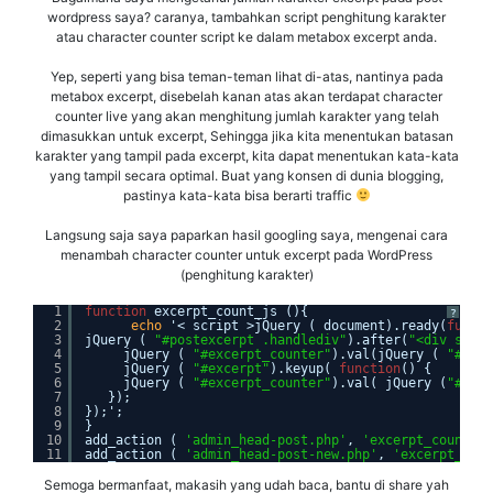
wordpress saya? caranya, tambahkan script penghitung karakter
atau character counter script ke dalam metabox excerpt anda.
Yep, seperti yang bisa teman-teman lihat di-atas, nantinya pada
metabox excerpt, disebelah kanan atas akan terdapat character
counter live yang akan menghitung jumlah karakter yang telah
dimasukkan untuk excerpt, Sehingga jika kita menentukan batasan
karakter yang tampil pada excerpt, kita dapat menentukan kata-kata
yang tampil secara optimal. Buat yang konsen di dunia blogging,
pastinya kata-kata bisa berarti traffic
Langsung saja saya paparkan hasil googling saya, mengenai cara
menambah character counter untuk excerpt pada WordPress
(penghitung karakter)
1
function
excerpt_count_js (){
?
2
echo
'< script >jQuery ( document).ready(
functi
3
jQuery ( 
"#postexcerpt .handlediv"
).after(
"<div style
4
jQuery ( 
"#excerpt_counter"
).val(jQuery ( 
"#exce
5
jQuery ( 
"#excerpt"
).keyup( 
function
() {
6
jQuery ( 
"#excerpt_counter"
).val( jQuery (
"#exce
7
});
8
});';
9
}
10
add_action ( 
'admin_head-post.php'
, 
'excerpt_count_js
11
add_action ( 
'admin_head-post-new.php'
, 
'excerpt_coun
Semoga bermanfaat, makasih yang udah baca, bantu di share yah