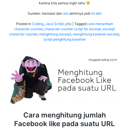
karena kita semua ingin tahu
Sumber: translasi dari
sini
akhirnya jadi
ini deh
Posted in
Coding
,
Java Script
,
php
|
Tagged
cara menambah
character counter
,
character counter script for excerpt
,
excerpt
character counter
,
menghitung excerpt
,
menghitung karakter excerpt
,
script penghitung karakter
Cara menghitung jumlah
Facebook like pada suatu URL