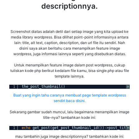
descriptionnya.
Screenshot diatas adalah detil dari setiap image yang kita upload ke
media library wordpress. Bisa dilihat point-point informasinya antara
lain: title, alt text, caption, description, dan url file itu sendiri. Nah
disini saya akan beritahu cara menampilkan feature image
wordpress, juga informasi lainnya seperti yang disebutkan diatas.
Untuk menampilkan feature image dalam post wordpress, cukup
tuliskan kode php berikut kedalam file kamu, bisa single.php atau file
template lainnya.
1
the_post_thumbnail()
?
Buat yang ingin tahu caranya membuat page template wordpress
sendiri baca disini.
Sekarang gambar sudah muncul, lalu bagaimana menampilkan image
title-nya? tambahkan kode ini:
1
echo
get_post(get_post_thumbnail_id())->post_title
?
mau tambahin juga image descriptionnya? tambahkan kode ini: