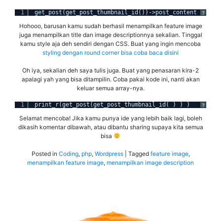
1
get_post(get_post_thumbnail_id())->post_content
?
Hohooo, barusan kamu sudah berhasil menampilkan feature image
juga menampilkan title dan image descriptionnya sekalian. Tinggal
kamu style aja deh sendiri dengan CSS. Buat yang ingin mencoba
styling dengan round corner bisa coba baca disini
Oh iya, sekalian deh saya tulis juga. Buat yang penasaran kira-2
apalagi yah yang bisa ditampilin. Coba pakai kode ini, nanti akan
keluar semua array-nya.
1
print_r(get_post(get_post_thumbnail_id( ) ) )
?
Selamat mencoba! Jika kamu punya ide yang lebih baik lagi, boleh
dikasih komentar dibawah, atau dibantu sharing supaya kita semua
bisa
Posted in
Coding
,
php
,
Wordpress
|
Tagged
feature image
,
menampilkan feature image
,
menampilkan image description