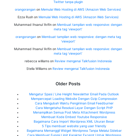
Twitter tanpa plugin
orangorangan
on
Memulai Web Hosting di AWS (Amazon Web Services)
Ezza Rush
on
Memulai Web Hosting di AWS (Amazon Web Services)
Muhammad Ihsanul 'Arifin
on
Membuat tampilan web responsive: dengan
meta tag ‘viewport’
orangorangan
on
Membuat tampilan web responsive: dengan meta tag
‘viewport’
Muhammad Ihsanul 'Arifin
on
Membuat tampilan web responsive: dengan
meta tag ‘viewport’
rebecca williams
on
Review mengenai Talkfusion Indonesia
Stella Williams
on
Review mengenai Talkfusion Indonesia
Older Posts
Mengatur Spasi / Line Height Newsletter Email Pada Outlook
Mempercepat Loading Website Dengan Gzip Compression
Cara Mengubah Waktu Pengiriman Email Feedburner
Cara Mengetahui Resolusi Layar Dengan Script PHP
Menampilkan Semua Post Meta Attachment Wordpress
Membuat Kode Embed Youtube Responsive
Bagaimana Cara Import Wordpress XML Ukuran Besar
5 Tips membuat website yang user friendly
Bagaimana Memanggil Widget Wordpress Tanpa Melalui Sidebar
Cara Membuat Fungsi Limit Karakter Excerpt Untuk Wordpress