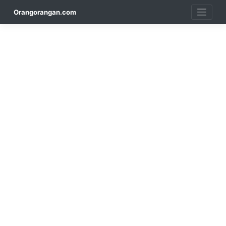
Skip
Orangorangan.com
to
content