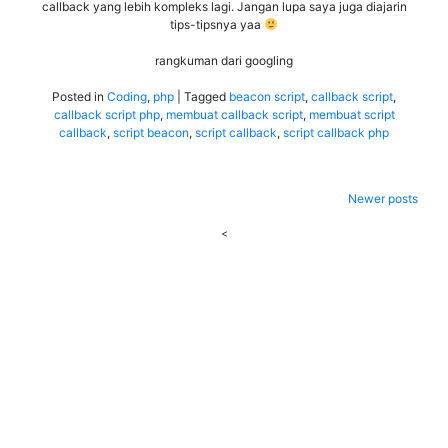
callback yang lebih kompleks lagi. Jangan lupa saya juga diajarin
tips-tipsnya yaa
rangkuman dari googling
Posted in
Coding
,
php
|
Tagged
beacon script
,
callback script
,
callback script php
,
membuat callback script
,
membuat script
callback
,
script beacon
,
script callback
,
script callback php
Posts
Newer posts
navigation
<