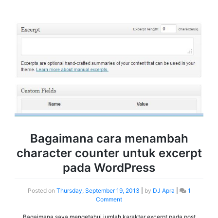
Bagaimana cara menambah
character counter untuk excerpt
pada WordPress
Posted on
Thursday, September 19, 2013
|
by
DJ Apra
|
1
Comment
Bagaimana saya mengetahui jumlah karakter excerpt pada post