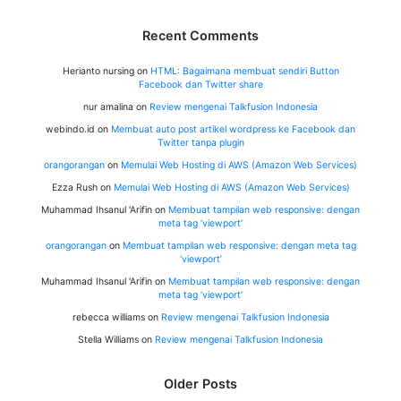
Recent Comments
Herianto nursing
on
HTML: Bagaimana membuat sendiri Button
Facebook dan Twitter share
nur amalina
on
Review mengenai Talkfusion Indonesia
webindo.id
on
Membuat auto post artikel wordpress ke Facebook dan
Twitter tanpa plugin
orangorangan
on
Memulai Web Hosting di AWS (Amazon Web Services)
Ezza Rush
on
Memulai Web Hosting di AWS (Amazon Web Services)
Muhammad Ihsanul 'Arifin
on
Membuat tampilan web responsive: dengan
meta tag ‘viewport’
orangorangan
on
Membuat tampilan web responsive: dengan meta tag
‘viewport’
Muhammad Ihsanul 'Arifin
on
Membuat tampilan web responsive: dengan
meta tag ‘viewport’
rebecca williams
on
Review mengenai Talkfusion Indonesia
Stella Williams
on
Review mengenai Talkfusion Indonesia
Older Posts