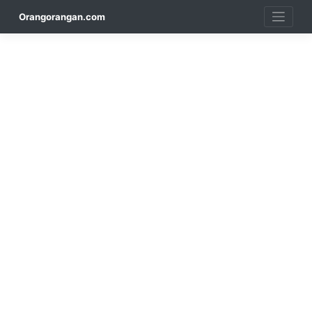
Skip
Orangorangan.com
to
content