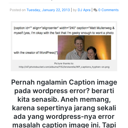
Posted on
Tuesday, January 22, 2013
|
by
DJ Apra
|
0 Comments
Picture thanks to:
http://i47.photobucket.com/albums/f152/kristarella/WP_captions_hyphen-on.png
Pernah ngalamin Caption image
pada wordpress error? berarti
kita senasib. Aneh memang,
karena sepertinya jarang sekali
ada yang wordpress-nya error
masalah caption image ini. Tapi