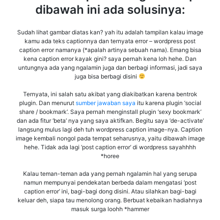
dibawah ini ada solusinya:
Sudah lihat gambar diatas kan? yah itu adalah tampilan kalau image
kamu ada teks captionnya dan ternyata error – wordpress post
caption error namanya (*apalah artinya sebuah nama). Emang bisa
kena caption error kayak gini? saya pernah kena loh hehe. Dan
untungnya ada yang ngalamin juga dan berbagi informasi, jadi saya
juga bisa berbagi disini
Ternyata, ini salah satu akibat yang diakibatkan karena bentrok
plugin. Dan menurut
sumber jawaban saya
itu karena plugin ‘social
share / bookmark’. Saya pernah menginstall plugin ‘sexy bookmark’
dan ada fitur ‘beta’ nya yang saya aktifkan. Begitu saya ‘de-activate’
langsung mulus lagi deh tuh wordpress caption image-nya. Caption
image kembali nongol pada tempat seharusnya, yaitu dibawah image
hehe. Tidak ada lagi ‘post caption error’ di wordpress sayahhhh
*horee
Kalau teman-teman ada yang pernah ngalamin hal yang serupa
namun mempunyai pendekatan berbeda dalam mengatasi ‘post
caption error’ ini, bagi-bagi dong disini. Atau silahkan bagi-bagi
keluar deh, siapa tau menolong orang. Berbuat kebaikan hadiahnya
masuk surga loohh *hammer