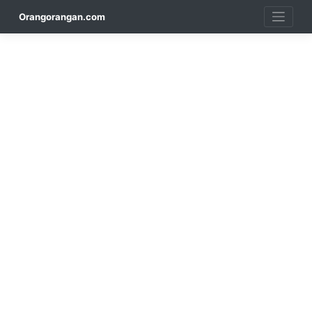
Skip
Orangorangan.com
to
content