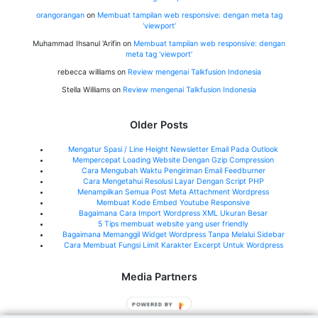
orangorangan
on
Membuat tampilan web responsive: dengan meta tag
‘viewport’
Muhammad Ihsanul 'Arifin
on
Membuat tampilan web responsive: dengan
meta tag ‘viewport’
rebecca williams
on
Review mengenai Talkfusion Indonesia
Stella Williams
on
Review mengenai Talkfusion Indonesia
Older Posts
Mengatur Spasi / Line Height Newsletter Email Pada Outlook
Mempercepat Loading Website Dengan Gzip Compression
Cara Mengubah Waktu Pengiriman Email Feedburner
Cara Mengetahui Resolusi Layar Dengan Script PHP
Menampilkan Semua Post Meta Attachment Wordpress
Membuat Kode Embed Youtube Responsive
Bagaimana Cara Import Wordpress XML Ukuran Besar
5 Tips membuat website yang user friendly
Bagaimana Memanggil Widget Wordpress Tanpa Melalui Sidebar
Cara Membuat Fungsi Limit Karakter Excerpt Untuk Wordpress
Media Partners
Jeffry.my.id
POWERED BY