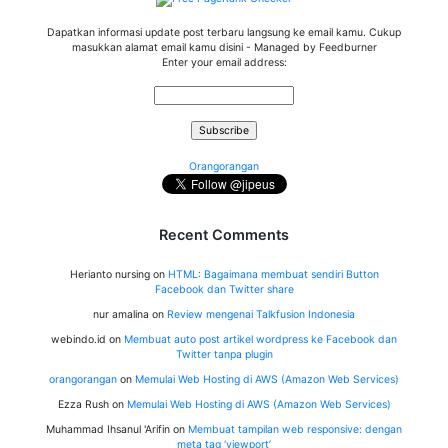
Dapatkan informasi update post terbaru langsung ke email kamu. Cukup
masukkan alamat email kamu disini - Managed by Feedburner
Enter your email address:
Orangorangan
Recent Comments
Herianto nursing
on
HTML: Bagaimana membuat sendiri Button
Facebook dan Twitter share
nur amalina
on
Review mengenai Talkfusion Indonesia
webindo.id
on
Membuat auto post artikel wordpress ke Facebook dan
Twitter tanpa plugin
orangorangan
on
Memulai Web Hosting di AWS (Amazon Web Services)
Ezza Rush
on
Memulai Web Hosting di AWS (Amazon Web Services)
Muhammad Ihsanul 'Arifin
on
Membuat tampilan web responsive: dengan
meta tag ‘viewport’