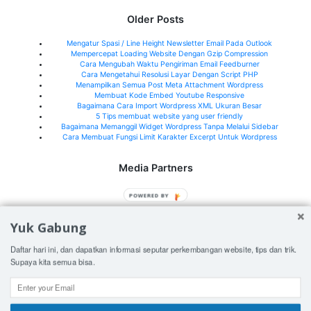
Older Posts
Mengatur Spasi / Line Height Newsletter Email Pada Outlook
Mempercepat Loading Website Dengan Gzip Compression
Cara Mengubah Waktu Pengiriman Email Feedburner
Cara Mengetahui Resolusi Layar Dengan Script PHP
Menampilkan Semua Post Meta Attachment Wordpress
Membuat Kode Embed Youtube Responsive
Bagaimana Cara Import Wordpress XML Ukuran Besar
5 Tips membuat website yang user friendly
Bagaimana Memanggil Widget Wordpress Tanpa Melalui Sidebar
Cara Membuat Fungsi Limit Karakter Excerpt Untuk Wordpress
Media Partners
Jeffry.my.id
POWERED BY
What's New Indonesia
Yuk Gabung
See all media partners here>
Daftar hari ini, dan dapatkan informasi seputar perkembangan website, tips dan trik.
Supaya kita semua bisa.
© 2026
Orangorangan.com