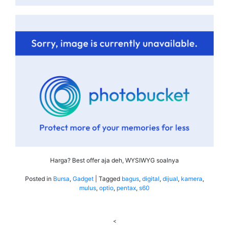
Harga? Best offer aja deh, WYSIWYG soalnya
Posted in
Bursa
,
Gadget
|
Tagged
bagus
,
digital
,
dijual
,
kamera
,
mulus
,
optio
,
pentax
,
s60
<