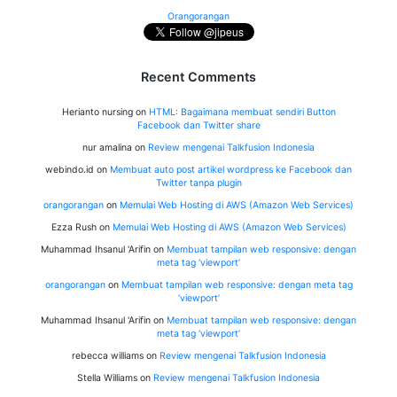
Orangorangan
Recent Comments
Herianto nursing
on
HTML: Bagaimana membuat sendiri Button
Facebook dan Twitter share
nur amalina
on
Review mengenai Talkfusion Indonesia
webindo.id
on
Membuat auto post artikel wordpress ke Facebook dan
Twitter tanpa plugin
orangorangan
on
Memulai Web Hosting di AWS (Amazon Web Services)
Ezza Rush
on
Memulai Web Hosting di AWS (Amazon Web Services)
Muhammad Ihsanul 'Arifin
on
Membuat tampilan web responsive: dengan
meta tag ‘viewport’
orangorangan
on
Membuat tampilan web responsive: dengan meta tag
‘viewport’
Muhammad Ihsanul 'Arifin
on
Membuat tampilan web responsive: dengan
meta tag ‘viewport’
rebecca williams
on
Review mengenai Talkfusion Indonesia
Stella Williams
on
Review mengenai Talkfusion Indonesia