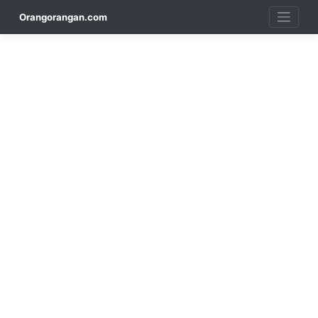
Skip
Orangorangan.com
to
content