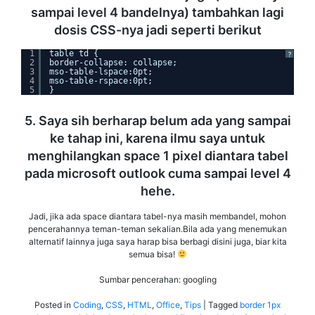
sampai level 4 bandelnya) tambahkan lagi
dosis CSS-nya jadi seperti berikut
1
table td {
?
2
border-collapse: collapse;
3
mso-table-lspace:0pt;
4
mso-table-rspace:0pt;
5
}
5. Saya sih berharap belum ada yang sampai
ke tahap ini, karena ilmu saya untuk
menghilangkan space 1 pixel diantara tabel
pada microsoft outlook cuma sampai level 4
hehe.
Jadi, jika ada space diantara tabel-nya masih membandel, mohon
pencerahannya teman-teman sekalian.Bila ada yang menemukan
alternatif lainnya juga saya harap bisa berbagi disini juga, biar kita
semua bisa!
Sumbar pencerahan: googling
Posted in
Coding
,
CSS
,
HTML
,
Office
,
Tips
|
Tagged
border 1px