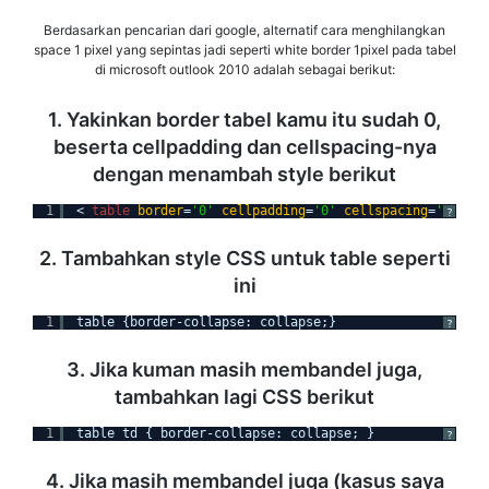
Berdasarkan pencarian dari google, alternatif cara menghilangkan
space 1 pixel yang sepintas jadi seperti white border 1pixel pada tabel
di microsoft outlook 2010 adalah sebagai berikut:
1. Yakinkan border tabel kamu itu sudah 0,
beserta cellpadding dan cellspacing-nya
dengan menambah style berikut
1
< 
table
border
=
'0'
cellpadding
=
'0'
cellspacing
=
'0'
>
?
2. Tambahkan style CSS untuk table seperti
ini
1
table {border-collapse: collapse;}
?
3. Jika kuman masih membandel juga,
tambahkan lagi CSS berikut
1
table td { border-collapse: collapse; }
?
4. Jika masih membandel juga (kasus saya