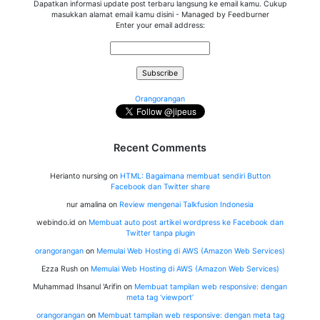
Dapatkan informasi update post terbaru langsung ke email kamu. Cukup
masukkan alamat email kamu disini - Managed by Feedburner
Enter your email address:
Orangorangan
Recent Comments
Herianto nursing
on
HTML: Bagaimana membuat sendiri Button
Facebook dan Twitter share
nur amalina
on
Review mengenai Talkfusion Indonesia
webindo.id
on
Membuat auto post artikel wordpress ke Facebook dan
Twitter tanpa plugin
orangorangan
on
Memulai Web Hosting di AWS (Amazon Web Services)
Ezza Rush
on
Memulai Web Hosting di AWS (Amazon Web Services)
Muhammad Ihsanul 'Arifin
on
Membuat tampilan web responsive: dengan
meta tag ‘viewport’
orangorangan
on
Membuat tampilan web responsive: dengan meta tag