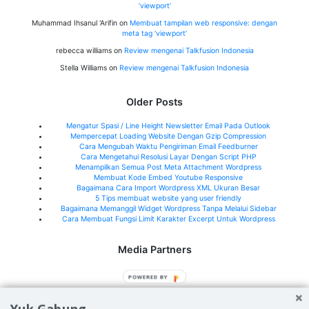
‘viewport’
Muhammad Ihsanul 'Arifin
on
Membuat tampilan web responsive: dengan
meta tag ‘viewport’
rebecca williams
on
Review mengenai Talkfusion Indonesia
Stella Williams
on
Review mengenai Talkfusion Indonesia
Older Posts
Mengatur Spasi / Line Height Newsletter Email Pada Outlook
Mempercepat Loading Website Dengan Gzip Compression
Cara Mengubah Waktu Pengiriman Email Feedburner
Cara Mengetahui Resolusi Layar Dengan Script PHP
Menampilkan Semua Post Meta Attachment Wordpress
Membuat Kode Embed Youtube Responsive
Bagaimana Cara Import Wordpress XML Ukuran Besar
5 Tips membuat website yang user friendly
Bagaimana Memanggil Widget Wordpress Tanpa Melalui Sidebar
Cara Membuat Fungsi Limit Karakter Excerpt Untuk Wordpress
Media Partners
Jeffry.my.id
POWERED BY
What's New Indonesia