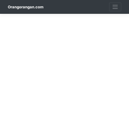
Skip
Orangorangan.com
to
content