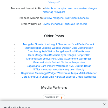
‘viewport’
Muhammad Ihsanul 'Arifin
on
Membuat tampilan web responsive: dengan
meta tag ‘viewport’
rebecca williams
on
Review mengenai Talkfusion Indonesia
Stella Williams
on
Review mengenai Talkfusion Indonesia
Older Posts
Mengatur Spasi / Line Height Newsletter Email Pada Outlook
Mempercepat Loading Website Dengan Gzip Compression
Cara Mengubah Waktu Pengiriman Email Feedburner
Cara Mengetahui Resolusi Layar Dengan Script PHP
Menampilkan Semua Post Meta Attachment Wordpress
Membuat Kode Embed Youtube Responsive
Bagaimana Cara Import Wordpress XML Ukuran Besar
5 Tips membuat website yang user friendly
Bagaimana Memanggil Widget Wordpress Tanpa Melalui Sidebar
Cara Membuat Fungsi Limit Karakter Excerpt Untuk Wordpress
Media Partners
Jeffry.my.id
POWERED BY
What's New Indonesia