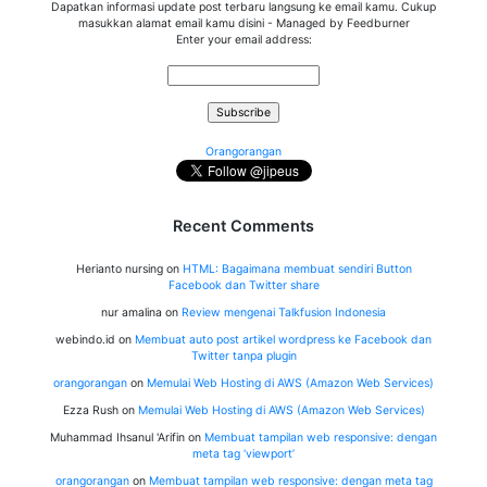
Dapatkan informasi update post terbaru langsung ke email kamu. Cukup
masukkan alamat email kamu disini - Managed by Feedburner
Enter your email address:
Orangorangan
Recent Comments
Herianto nursing
on
HTML: Bagaimana membuat sendiri Button
Facebook dan Twitter share
nur amalina
on
Review mengenai Talkfusion Indonesia
webindo.id
on
Membuat auto post artikel wordpress ke Facebook dan
Twitter tanpa plugin
orangorangan
on
Memulai Web Hosting di AWS (Amazon Web Services)
Ezza Rush
on
Memulai Web Hosting di AWS (Amazon Web Services)
Muhammad Ihsanul 'Arifin
on
Membuat tampilan web responsive: dengan
meta tag ‘viewport’
orangorangan
on
Membuat tampilan web responsive: dengan meta tag