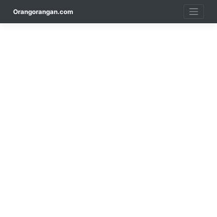
Skip
Orangorangan.com
to
content