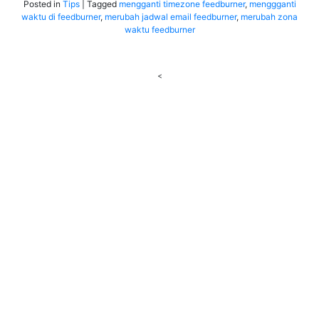
Posted in
Tips
|
Tagged
mengganti timezone feedburner
,
menggganti
waktu di feedburner
,
merubah jadwal email feedburner
,
merubah zona
waktu feedburner
<