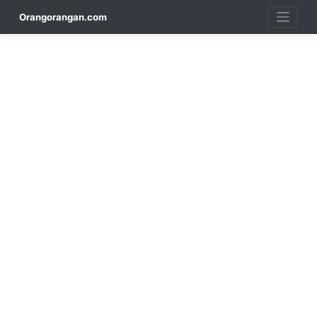
Skip
Orangorangan.com
to
content