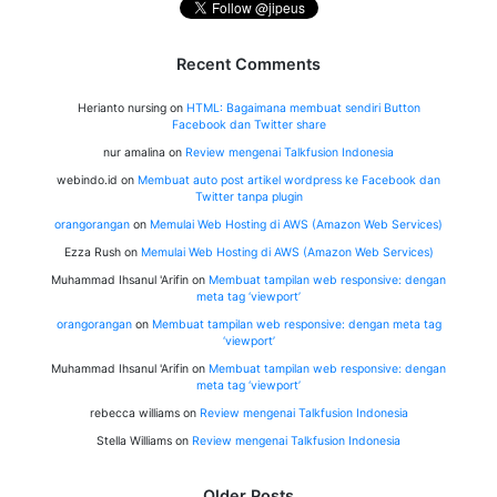
Recent Comments
Herianto nursing
on
HTML: Bagaimana membuat sendiri Button
Facebook dan Twitter share
nur amalina
on
Review mengenai Talkfusion Indonesia
webindo.id
on
Membuat auto post artikel wordpress ke Facebook dan
Twitter tanpa plugin
orangorangan
on
Memulai Web Hosting di AWS (Amazon Web Services)
Ezza Rush
on
Memulai Web Hosting di AWS (Amazon Web Services)
Muhammad Ihsanul 'Arifin
on
Membuat tampilan web responsive: dengan
meta tag ‘viewport’
orangorangan
on
Membuat tampilan web responsive: dengan meta tag
‘viewport’
Muhammad Ihsanul 'Arifin
on
Membuat tampilan web responsive: dengan
meta tag ‘viewport’
rebecca williams
on
Review mengenai Talkfusion Indonesia
Stella Williams
on
Review mengenai Talkfusion Indonesia
Older Posts