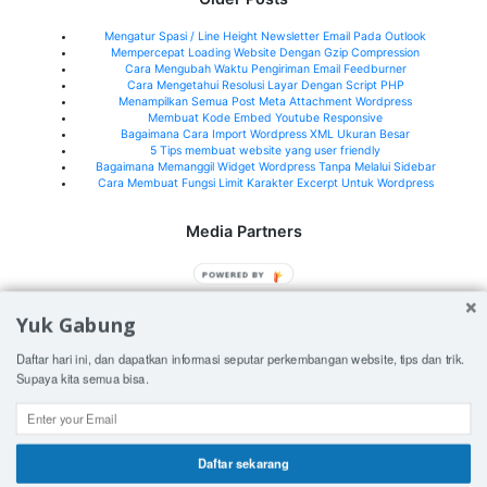
Mengatur Spasi / Line Height Newsletter Email Pada Outlook
Mempercepat Loading Website Dengan Gzip Compression
Cara Mengubah Waktu Pengiriman Email Feedburner
Cara Mengetahui Resolusi Layar Dengan Script PHP
Menampilkan Semua Post Meta Attachment Wordpress
Membuat Kode Embed Youtube Responsive
Bagaimana Cara Import Wordpress XML Ukuran Besar
5 Tips membuat website yang user friendly
Bagaimana Memanggil Widget Wordpress Tanpa Melalui Sidebar
Cara Membuat Fungsi Limit Karakter Excerpt Untuk Wordpress
Media Partners
Jeffry.my.id
POWERED BY
What's New Indonesia
Yuk Gabung
See all media partners here>
Daftar hari ini, dan dapatkan informasi seputar perkembangan website, tips dan trik.
Supaya kita semua bisa.
© 2026
Orangorangan.com
Daftar sekarang
Shares