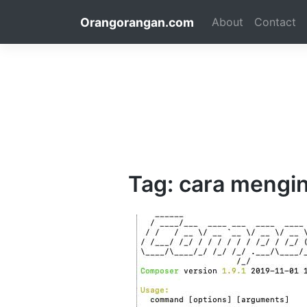
Skip
Orangorangan.com
About
Contact
to
content
Tag:
cara mengin