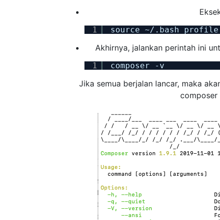
Eksek
1
source ~/.bash_profile
Akhirnya, jalankan perintah ini 
1
composer -v
Jika semua berjalan lancar, maka aka
composer 