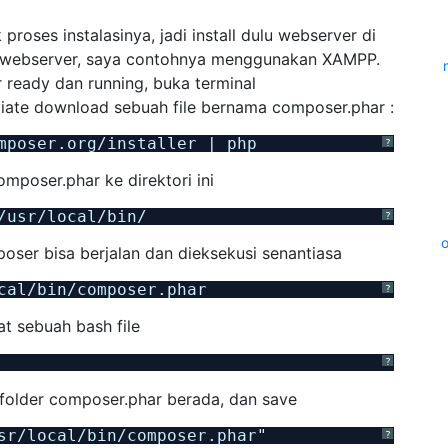
oses instalasinya, jadi install dulu webserver di
 webserver, saya contohnya menggunakan XAMPP.
 ready dan running, buka terminal
itiate download sebuah file bernama composer.phar :
mposer.org/installer | php
?
mposer.phar ke direktori ini
/usr/local/bin/
?
oser bisa berjalan dan dieksekusi senantiasa
cal/bin/composer.phar
?
at sebuah bash file
?
k folder composer.phar berada, dan save
sr/local/bin/composer.phar"
?