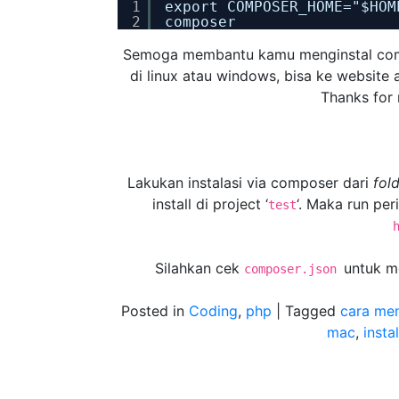
1
export COMPOSER_HOME="$HOM
2
composer
Semoga membantu kamu menginstal com
di linux atau windows, bisa ke website 
Thanks for 
Lakukan instalasi via composer dari
fol
install di project ‘
‘. Maka run peri
test
Silahkan cek
untuk me
composer.json
Posted in
Coding
,
php
|
Tagged
cara men
mac
,
inst