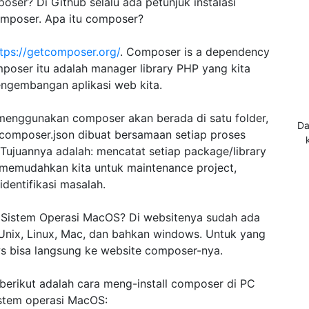
r? Di Github selalu ada petunjuk instalasi
poser. Apa itu composer?
tps://getcomposer.org/
. Composer is a dependency
omposer itu adalah manager library PHP yang kita
engembangan aplikasi web kita.
 menggunakan composer akan berada di satu folder,
Da
 composer.json dibuat bersamaan setiap proses
. Tujuannya adalah: mencatat setiap package/library
a memudahkan kita untuk maintenance project,
dentifikasi masalah.
i Sistem Operasi MacOS? Di websitenya sudah ada
 Unix, Linux, Mac, dan bahkan windows. Untuk yang
s bisa langsung ke website composer-nya.
 berikut adalah cara meng-install composer di PC
stem operasi MacOS: