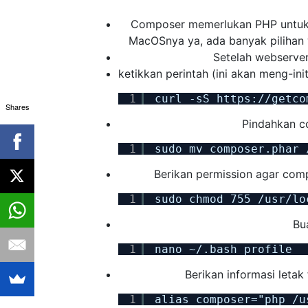
Composer memerlukan PHP untuk pr
MacOSnya ya, ada banyak pilihan
Setelah webserver
ketikkan perintah (ini akan meng-in
1
curl -sS https://getco
Shares
Pindahkan co
1
sudo mv composer.phar 
Berikan permission agar comp
1
sudo chmod 755 /usr/lo
Bu
1
nano ~/.bash_profile
Berikan informasi leta
1
alias composer="php /u