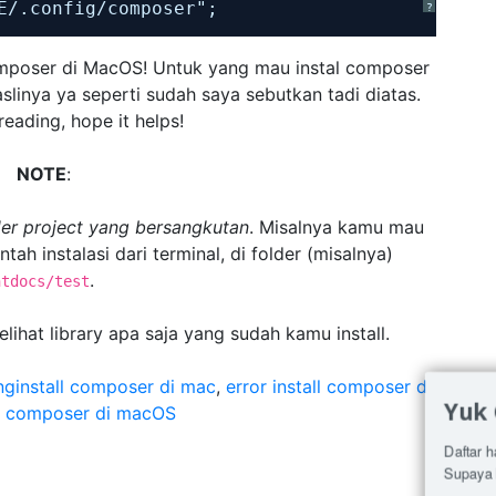
E/.config/composer";
?
poser di MacOS! Untuk yang mau instal composer
aslinya ya seperti sudah saya sebutkan tadi diatas.
reading, hope it helps!
NOTE
:
der project yang bersangkutan
. Misalnya kamu mau
ntah instalasi dari terminal, di folder (misalnya)
.
htdocs/test
lihat library apa saja yang sudah kamu install.
ginstall composer di mac
,
error install composer di
Yuk
al composer di macOS
Daftar h
Supaya 