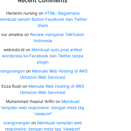
Recent Comments
Herianto nursing
on
HTML: Bagaimana
membuat sendiri Button Facebook dan Twitter
share
nur amalina
on
Review mengenai Talkfusion
Indonesia
webindo.id
on
Membuat auto post artikel
wordpress ke Facebook dan Twitter tanpa
plugin
orangorangan
on
Memulai Web Hosting di AWS
(Amazon Web Services)
Ezza Rush
on
Memulai Web Hosting di AWS
(Amazon Web Services)
Muhammad Ihsanul 'Arifin
on
Membuat
tampilan web responsive: dengan meta tag
‘viewport’
orangorangan
on
Membuat tampilan web
responsive: dengan meta tag ‘viewport’