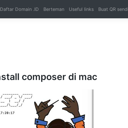
Daftar Domain .ID
Berteman
Useful links
Buat QR sendi
stall composer di mac