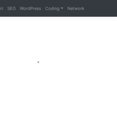
ri
SEO
WordPress
Coding
Network
<