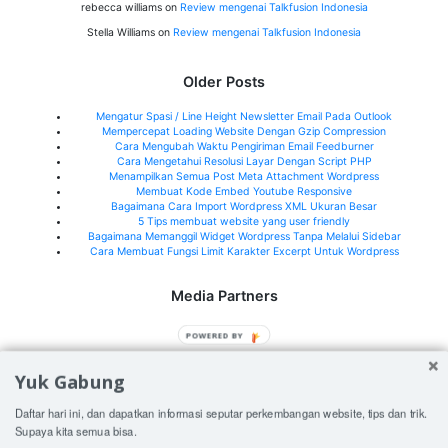
rebecca williams
on
Review mengenai Talkfusion Indonesia
Stella Williams
on
Review mengenai Talkfusion Indonesia
Older Posts
Mengatur Spasi / Line Height Newsletter Email Pada Outlook
Mempercepat Loading Website Dengan Gzip Compression
Cara Mengubah Waktu Pengiriman Email Feedburner
Cara Mengetahui Resolusi Layar Dengan Script PHP
Menampilkan Semua Post Meta Attachment Wordpress
Membuat Kode Embed Youtube Responsive
Bagaimana Cara Import Wordpress XML Ukuran Besar
5 Tips membuat website yang user friendly
Bagaimana Memanggil Widget Wordpress Tanpa Melalui Sidebar
Cara Membuat Fungsi Limit Karakter Excerpt Untuk Wordpress
Media Partners
Jeffry.my.id
POWERED BY
What's New Indonesia
Yuk Gabung
See all media partners here>
Daftar hari ini, dan dapatkan informasi seputar perkembangan website, tips dan trik.
Supaya kita semua bisa.