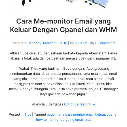
Cara Me-monitor Email yang
Keluar Dengan Cpanel dan WHM
Posted on
Monday, March 21, 2016
|
by
DJ Apra
|
0 Comments
Alkisah Bos di-suatu perusahaan berkata kepada Akew staff IT-nya
(karena tidak ada dan perusahaan merasa tidak perlu manager IT).
“Wahai IT-ku yang budiman. Saya curiga si Acong sedang
membocorkan data-data rahasia perusahaan, saya mau setiap email
yang dia kirim tercatat dan bisa dimonitor dari satu alamat email
bos@ptokeh.com
supaya bisa kita klarifikasi. Kalau kamu bisa
melakukannya, mungkin kamu bisa saya promosikan jadi IT manager
(tapi gak ada bawahan juga).”
Akew lalu bergegas
Continue reading
→
Posted in
Tips
|
Tagged
bagaimana cara monitor email keluar
,
cpanel
,
how to monitor outgoing email
,
vps