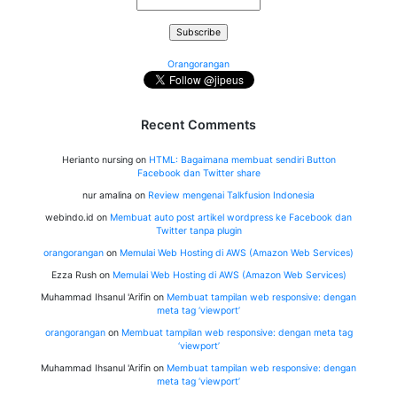
Orangorangan
Recent Comments
Herianto nursing
on
HTML: Bagaimana membuat sendiri Button
Facebook dan Twitter share
nur amalina
on
Review mengenai Talkfusion Indonesia
webindo.id
on
Membuat auto post artikel wordpress ke Facebook dan
Twitter tanpa plugin
orangorangan
on
Memulai Web Hosting di AWS (Amazon Web Services)
Ezza Rush
on
Memulai Web Hosting di AWS (Amazon Web Services)
Muhammad Ihsanul 'Arifin
on
Membuat tampilan web responsive: dengan
meta tag ‘viewport’
orangorangan
on
Membuat tampilan web responsive: dengan meta tag
‘viewport’
Muhammad Ihsanul 'Arifin
on
Membuat tampilan web responsive: dengan
meta tag ‘viewport’