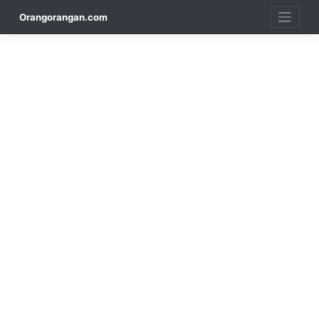
Skip
Orangorangan.com
to
content